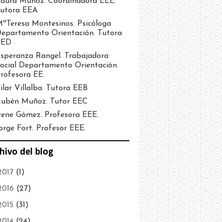
aura Muñoz. Coordinadora EEE.
utora EEA
ªTeresa Montesinos. Psicóloga
epartamento Orientación. Tutora
EED
speranza Rangel. Trabajadora
ocial Departamento Orientación.
rofesora EE.
ilar Villalba. Tutora EEB
ubén Muñoz. Tutor EEC
rene Gómez. Profesora EEE.
orge Fort. Profesor EEE.
hivo del blog
2017
(1)
2016
(27)
2015
(31)
2014
(24)