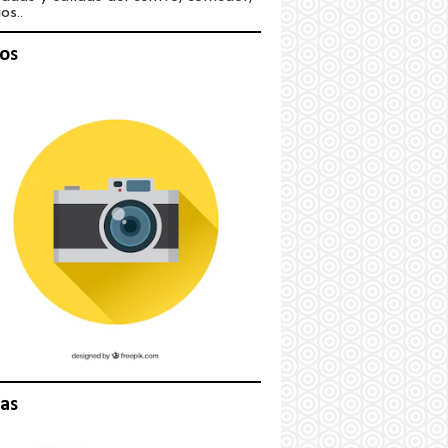
os..
os
as