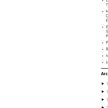
L
T
M
D
E
S
P
P
R
I
J
Arc
►
►
►
►