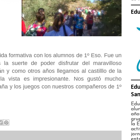
Edu
lida formativa con los alumnos de 1º Eso. Fue un
la suerte de poder disfrutar del maravilloso
n y como otros años llegamos al castilllo de la
í la vista es impresionante. Nos gustó mucho
taña y los juegos con nuestros compañeros de 1º
Edu
San
Edu
alu
años
gru
la E
acti
jor
entr