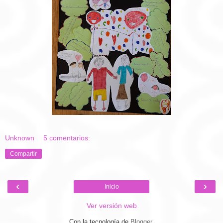
Unknown
5 comentarios:
Compartir
‹
›
Inicio
Ver versión web
Con la tecnología de
Blogger
.